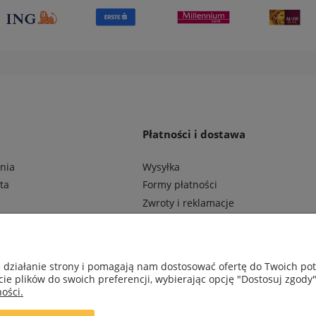
Płatności i dostawa
nia
Wysyłka
ta
Formy płatności
Zwroty i reklamacje
e działanie strony i pomagają nam dostosować ofertę do Twoich p
cie plików do swoich preferencji, wybierając opcję "Dostosuj zgody"
ości.