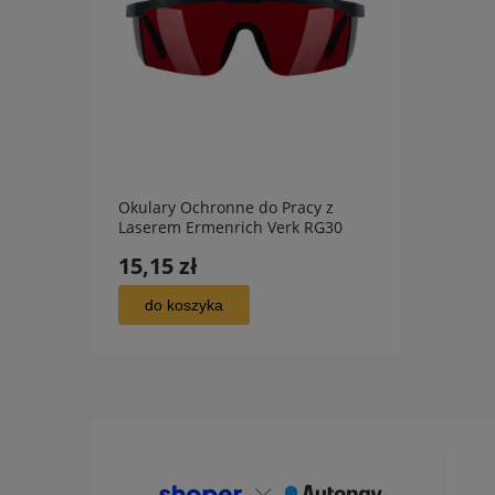
Okulary Ochronne do Pracy z
Wilgo
Laserem Ermenrich Verk RG30
Ermen
czerwone
15,15 zł
113,
do koszyka
do