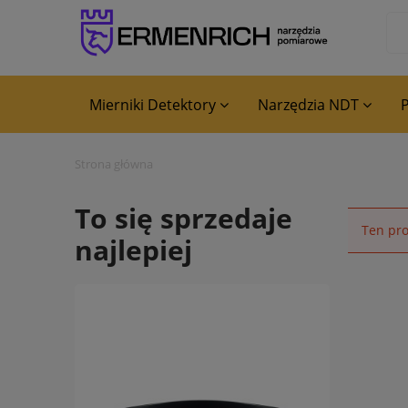
Mierniki Detektory
Narzędzia NDT
P
Blog
Strona główna
To się sprzedaje
Ten pro
najlepiej