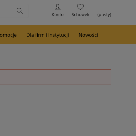
Konto
Schowek
(pusty)
romocje
Dla firm i instytucji
Nowości