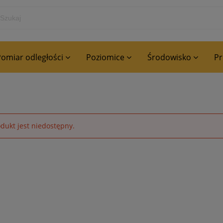
omiar odległości
Poziomice
Środowisko
P
dukt jest niedostępny.