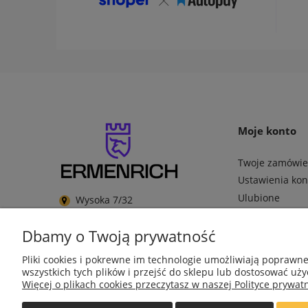
Moje konto
Twoje zamówie
Ustawienia kon
Ulubione
Wysoka 7/32
85-323 Bydgoszcz
Dbamy o Twoją prywatność
sklep@ermenrich.pl
+48 601-962-449
Pliki cookies i pokrewne im technologie umożliwiają poprawn
wszystkich tych plików i przejść do sklepu lub dostosować uży
NIP 9671272351
Więcej o plikach cookies przeczytasz w naszej Polityce prywatn
REGON 385490218