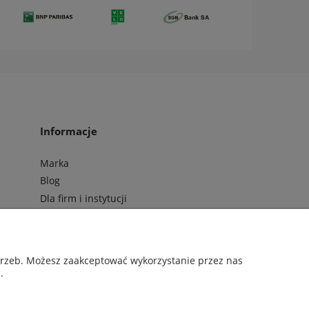
Informacje
Marka
Blog
Dla firm i instytucji
Regulamin
Polityka prywatności
Kontakt i dane firmy
otrzeb. Możesz zaakceptować wykorzystanie przez nas
ZunZun
.