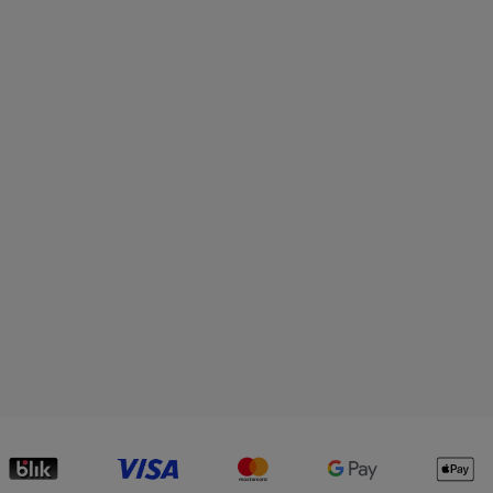
tnościomierz bezkontaktowy
Okulary Ochronne do Pracy 
rich Wett MW40
Laserem Ermenrich Verk GG
zielone
95 zł
15,15 zł
 koszyka
powiadom o dostępności