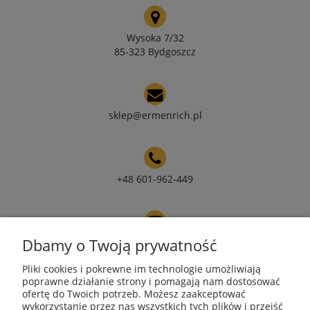
Wysoka 7/32
85-323 Bydgoszcz
sklep@ermenrich.pl
+48 601-962-449
Dbamy o Twoją prywatność
NIP 9671272351
Pliki cookies i pokrewne im technologie umożliwiają
poprawne działanie strony i pomagają nam dostosować
ofertę do Twoich potrzeb. Możesz zaakceptować
REGON 385490218
wykorzystanie przez nas wszystkich tych plików i przejść