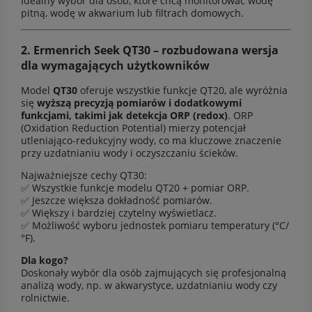
Idealny wybór dla osób, które chcą monitorować wodę
pitną, wodę w akwarium lub filtrach domowych.
2.
Ermenrich Seek QT30
– rozbudowana wersja
dla wymagających użytkowników
Model
QT30
oferuje wszystkie funkcje QT20, ale wyróżnia
się
wyższą precyzją pomiarów i dodatkowymi
funkcjami, takimi jak detekcja ORP (redox)
. ORP
(Oxidation Reduction Potential) mierzy potencjał
utleniająco-redukcyjny wody, co ma kluczowe znaczenie
przy uzdatnianiu wody i oczyszczaniu ścieków.
Najważniejsze cechy QT30:
✅ Wszystkie funkcje modelu QT20 + pomiar ORP.
✅ Jeszcze większa dokładność pomiarów.
✅ Większy i bardziej czytelny wyświetlacz.
✅ Możliwość wyboru jednostek pomiaru temperatury (°C/
°F).
Dla kogo?
Doskonały wybór dla osób zajmujących się profesjonalną
analizą wody, np. w akwarystyce, uzdatnianiu wody czy
rolnictwie.