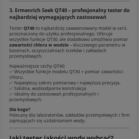
3.
Ermenrich Seek QT40
– profesjonalny tester do
najbardziej wymagających zastosowań
Tester
QT40
to najbardziej zaawansowany model w serii,
przeznaczony do użytku profesjonalnego. Oferuje
wszystkie funkcje QT30, ale dodatkowo umożliwia pomiar
zawartości chloru w wodzie
– kluczowego parametru w
basenach, oczyszczalniach ścieków i zakładach
przemysłowych.
Najważniejsze cechy QT40:
✅ Wszystkie funkcje modelu QT30 + pomiar zawartości
chloru.
✅ Największy zakres pomiarowy i najwyższa precyzja.
✅ Solidna, wodoodporna konstrukcja.
✅ Idealny do zastosowań profesjonalnych i
przemysłowych.
Dla kogo?
Polecany dla laboratoriów, zakładów przemysłowych i firm
zajmujących się uzdatnianiem wody.
Jaki tester jakości wody wybrać?