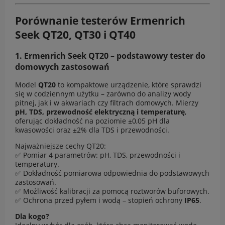
Porównanie testerów Ermenrich
Seek
QT20
,
QT30
i
QT40
1.
Ermenrich Seek QT20
– podstawowy tester do
domowych zastosowań
Model
QT20
to kompaktowe urządzenie, które sprawdzi
się w codziennym użytku – zarówno do analizy wody
pitnej, jak i w akwariach czy filtrach domowych. Mierzy
pH, TDS, przewodność elektryczną i temperaturę
,
oferując dokładność na poziomie ±0,05 pH dla
kwasowości oraz ±2% dla TDS i przewodności.
Najważniejsze cechy QT20:
✅ Pomiar 4 parametrów: pH, TDS, przewodności i
temperatury.
✅ Dokładność pomiarowa odpowiednia do podstawowych
zastosowań.
✅ Możliwość kalibracji za pomocą roztworów buforowych.
✅ Ochrona przed pyłem i wodą – stopień ochrony
IP65
.
Dla kogo?