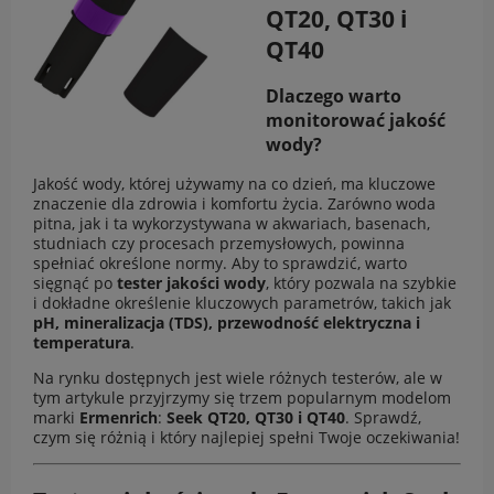
QT20
,
QT30
i
QT40
Dlaczego warto
monitorować jakość
wody?
Jakość wody, której używamy na co dzień, ma kluczowe
znaczenie dla zdrowia i komfortu życia. Zarówno woda
pitna, jak i ta wykorzystywana w akwariach, basenach,
studniach czy procesach przemysłowych, powinna
spełniać określone normy. Aby to sprawdzić, warto
sięgnąć po
tester jakości wody
, który pozwala na szybkie
i dokładne określenie kluczowych parametrów, takich jak
pH, mineralizacja (TDS), przewodność elektryczna i
temperatura
.
Na rynku dostępnych jest wiele różnych testerów, ale w
tym artykule przyjrzymy się trzem popularnym modelom
marki
Ermenrich
:
Seek QT20, QT30 i QT40
. Sprawdź,
czym się różnią i który najlepiej spełni Twoje oczekiwania!