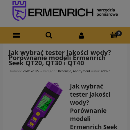
Jak wybrać tester jakości wody?
Porównanie modeli Ermenrich
Seek QT20, QT30 i QT40
Dodano:
29-01-2025
w kategorii:
Recenzje
,
Asortyment
autor:
admin
Jak wybrać
tester jakości
wody?
Porównanie
modeli
Ermenrich Seek