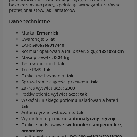
bezpieczeństwo pracy, spełniając wymagania zarówno
profesjonalistów, jak i amatorów.
Dane techniczne
Marka:
Ermenrich
Gwarancja:
5 lat
EAN:
5905555017440
Rozmiar opakowania (dł. x szer. x gł.):
18x10x3 cm
Masa przesyłki:
0.24 kg
Testowanie diod:
tak
True RMS:
tak
Funkcja wstrzymania:
tak
Sprawdzanie ciągłości przewodu:
tak
Zakres wyświetlacza:
2000
Podświetlenie wyświetlacza:
tak
Wskaźnik niskiego poziomu naładowania baterii:
tak
Automatyczne wyłączanie:
tak
Wybór limitu pomiaru:
automatyczny, ręczny
Funkcje podstawowe:
woltomierz, amperomierz,
omomierz
Limit pomiaru napięcia DC:
200 mV/2 V/20 V/200