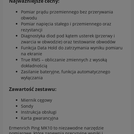
Najważniejsze cechy:
Pomiar prądu przemiennego bez przerywania
obwodu
Pomiar napięcia stałego i przemiennego oraz
rezystancji
Diagnostyka diod pod kątem usterek (przerwy i
zwarcia w obwodzie) oraz testowanie obwodów
Funkcja Data Hold do zatrzymania wyniku pomiaru
na ekranie
True RMS – obliczanie zmiennych z wysoką
dokładnością
Zasilanie bateryjne, funkcja automatycznego
wyłączania
Zawartość zestawu:
Miernik cęgowy
Sondy
Instrukcja obsługi
Karta gwarancyjna
Ermenrich Ping MK10 to niezawodne narzędzie
pomiarowe, które zapewnia precyzyjne wyniki i