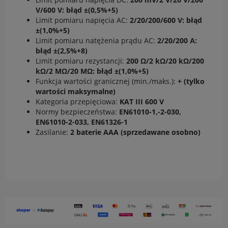
V/600 V: błąd ±(0,5%+5)
Limit pomiaru napięcia AC:
2/20/200/600 V: błąd
±(1,0%+5)
Limit pomiaru natężenia prądu AC:
2/20/200 А:
błąd ±(2,5%+8)
Limit pomiaru rezystancji:
200 Ω/2 kΩ/20 kΩ/200
kΩ/2 MΩ/20 MΩ: błąd ±(1,0%+5)
Funkcja wartości granicznej (min./maks.):
+ (tylko
wartości maksymalne)
Kategoria przepięciowa:
KAT III 600 V
Normy bezpieczeństwa:
EN61010-1,-2-030,
EN61010-2-033, EN61326-1
Zasilanie:
2 baterie AAA (sprzedawane osobno)