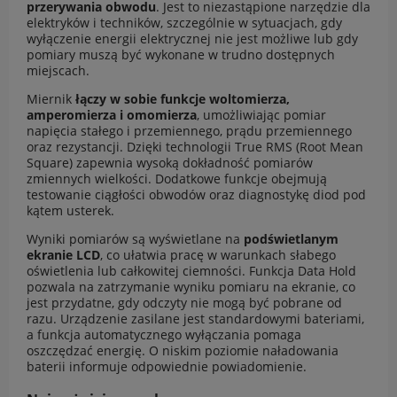
przerywania obwodu
. Jest to niezastąpione narzędzie dla
elektryków i techników, szczególnie w sytuacjach, gdy
wyłączenie energii elektrycznej nie jest możliwe lub gdy
pomiary muszą być wykonane w trudno dostępnych
miejscach.
Miernik
łączy w sobie funkcje woltomierza,
amperomierza i omomierza
, umożliwiając pomiar
napięcia stałego i przemiennego, prądu przemiennego
oraz rezystancji. Dzięki technologii True RMS (Root Mean
Square) zapewnia wysoką dokładność pomiarów
zmiennych wielkości. Dodatkowe funkcje obejmują
testowanie ciągłości obwodów oraz diagnostykę diod pod
kątem usterek.
Wyniki pomiarów są wyświetlane na
podświetlanym
ekranie LCD
, co ułatwia pracę w warunkach słabego
oświetlenia lub całkowitej ciemności. Funkcja Data Hold
pozwala na zatrzymanie wyniku pomiaru na ekranie, co
jest przydatne, gdy odczyty nie mogą być pobrane od
razu. Urządzenie zasilane jest standardowymi bateriami,
a funkcja automatycznego wyłączania pomaga
oszczędzać energię. O niskim poziomie naładowania
baterii informuje odpowiednie powiadomienie.