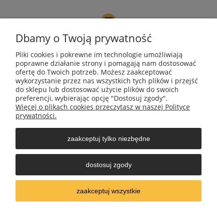
Dbamy o Twoją prywatność
NIP 9671272351
Pliki cookies i pokrewne im technologie umożliwiają
poprawne działanie strony i pomagają nam dostosować
ofertę do Twoich potrzeb. Możesz zaakceptować
REGON 385490218
wykorzystanie przez nas wszystkich tych plików i przejść
do sklepu lub dostosować użycie plików do swoich
preferencji, wybierając opcję "Dostosuj zgody".
Więcej o plikach cookies przeczytasz w naszej Polityce
Moje konto
prywatności.
zaakceptuj tylko niezbędne
Płatności i dostawa
dostosuj zgody
Informacje
zaakceptuj wszystkie
pokaż pełną wersję strony