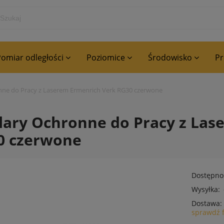
omiar odległości
Poziomice
Środowisko
P
ne do Pracy z Laserem Ermenrich Verk RG30 czerwone
ary Ochronne do Pracy z Las
0 czerwone
Dostępno
Wysyłka:
Dostawa:
sprawdź 