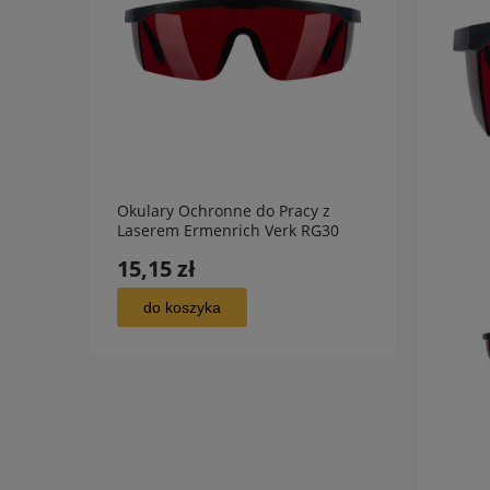
Okulary Ochronne do Pracy z
Wilgo
Laserem Ermenrich Verk RG30
Ermen
czerwone
15,15 zł
113,
do koszyka
do