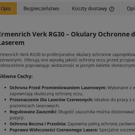
Opis
Bezpieczeństwo
Koszty dostawy
Opi
Ermenrich Verk RG30 – Okulary Ochronne 
Laserem
rmenrich Verk RG30 to profesjonalne okulary ochronne zaprojekto
zerwonymi. Oferują one wysoką jakość ochrony oczu przed przypa
ednocześnie poprawiając widoczność w jasnym świetle słonecznym.
Główne Cechy:
Ochrona Przed Promieniowaniem Laserowym:
Wykonane z w
zapewniają skuteczną ochronę oczu.
Przeznaczenie Dla Laserów Czerwonych:
Idealne do pracy z 
poziomicach laserowych.
Regulowane Zauszniki:
Długość zausznika można dostosować 
pozycji.
Ochrona Boczna i Przednia:
Zapewnia pełną ochronę zarówno z
Poprawa Widoczności Czerwonego Lasera:
Specjalne soczewk