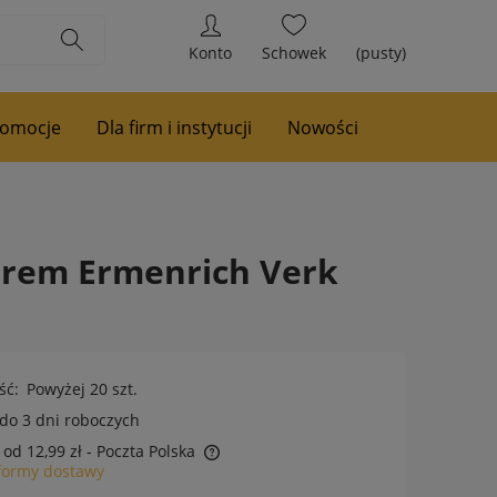
Konto
Schowek
(pusty)
romocje
Dla firm i instytucji
Nowości
erem Ermenrich Verk
ść:
Powyżej 20 szt.
do 3 dni roboczych
od 12,99 zł
- Poczta Polska
formy dostawy