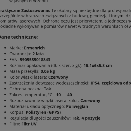
w jasnym otoczeniu.
raktyczne Zastosowanie:
Te okulary są niezbędne dla profesjonal
zczególnie w branżach związanych z budową, geodezją i innymi d
omiarów laserowych. Ochrona oczu jest priorytetem, a jednoczes
okładne wykonywanie pomiarów nawet w trudnych warunkach ośw
Dane techniczne:
Marka:
Ermenrich
Gwarancja:
2 lata
EAN:
5905555018843
Rozmiar opakowania (dł. x szer. x gł.):
15.1x6x5.8 cm
Masa przesyłki:
0.05 kg
Kolor wiązki lasera:
Czerwony
Zastrzeżenia dotyczące wodoszczelności:
IP54, częściowa odp
Ochrona boczna:
Tak
Zakres temperatur, °C:
-10 — 40
Rozpoznawanie wiązki lasera, kolor:
Czerwony
Materiał układu optycznego:
Poliwęglan
Korpus:
Polistyren (GPPS)
Regulacja długości zauszników:
Tak, 4 pozycje
Filtry:
Filtr UV