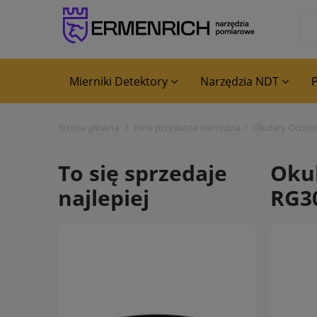
Mierniki Detektory
Narzędzia NDT
P
Blog
Strona główna
Inne przydatne narzędzia
Okulary Ochron
To się sprzedaje
Okul
najlepiej
RG3