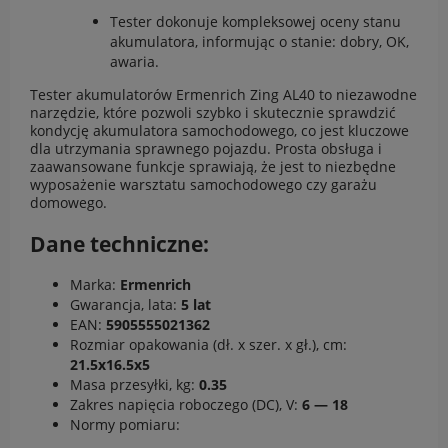
Tester dokonuje kompleksowej oceny stanu
akumulatora, informując o stanie: dobry, OK,
awaria.
Tester akumulatorów Ermenrich Zing AL40 to niezawodne
narzędzie, które pozwoli szybko i skutecznie sprawdzić
kondycję akumulatora samochodowego, co jest kluczowe
dla utrzymania sprawnego pojazdu. Prosta obsługa i
zaawansowane funkcje sprawiają, że jest to niezbędne
wyposażenie warsztatu samochodowego czy garażu
domowego.
Dane techniczne:
Marka:
Ermenrich
Gwarancja, lata:
5 lat
EAN:
5905555021362
Rozmiar opakowania (dł. x szer. x gł.), cm:
21.5x16.5x5
Masa przesyłki, kg:
0.35
Zakres napięcia roboczego (DC), V:
6 — 18
Normy pomiaru: