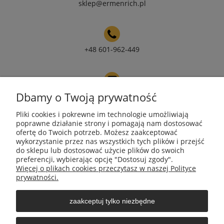
sklep@ermenrich.pl
+48 601-962-449
Dbamy o Twoją prywatność
NIP 9671272351
Pliki cookies i pokrewne im technologie umożliwiają
poprawne działanie strony i pomagają nam dostosować
ofertę do Twoich potrzeb. Możesz zaakceptować
wykorzystanie przez nas wszystkich tych plików i przejść
REGON 385490218
do sklepu lub dostosować użycie plików do swoich
preferencji, wybierając opcję "Dostosuj zgody".
Więcej o plikach cookies przeczytasz w naszej Polityce
Moje konto
prywatności.
zaakceptuj tylko niezbędne
Płatności i dostawa