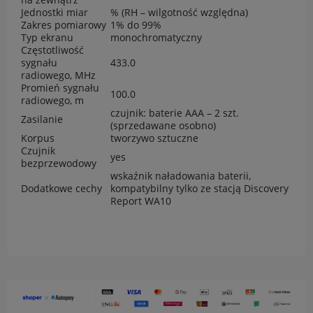
Jednostki miar
% (RH – wilgotność względna)
Zakres pomiarowy
1% do 99%
Typ ekranu
monochromatyczny
Częstotliwość
sygnału
433.0
radiowego, MHz
Promień sygnału
100.0
radiowego, m
czujnik: baterie AAA – 2 szt.
Zasilanie
(sprzedawane osobno)
Korpus
tworzywo sztuczne
Czujnik
yes
bezprzewodowy
wskaźnik naładowania baterii,
Dodatkowe cechy
kompatybilny tylko ze stacją Discovery
Report WA10