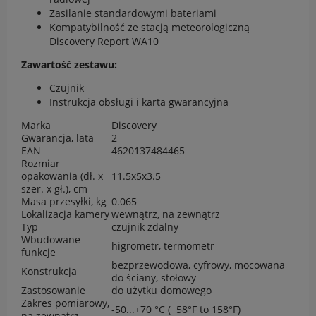
Zasilanie standardowymi bateriami
Kompatybilność ze stacją meteorologiczną
Discovery Report WA10
Zawartość zestawu:
Czujnik
Instrukcja obsługi i karta gwarancyjna
Marka
Discovery
Gwarancja, lata
2
EAN
4620137484465
Rozmiar
opakowania (dł. x
11.5x5x3.5
szer. x gł.), cm
Masa przesyłki, kg
0.065
Lokalizacja kamery
wewnątrz, na zewnątrz
Typ
czujnik zdalny
Wbudowane
higrometr, termometr
funkcje
bezprzewodowa, cyfrowy, mocowana
Konstrukcja
do ściany, stołowy
Zastosowanie
do użytku domowego
Zakres pomiarowy,
-50...+70 °C (−58°F to 158°F)
na zewnątrz