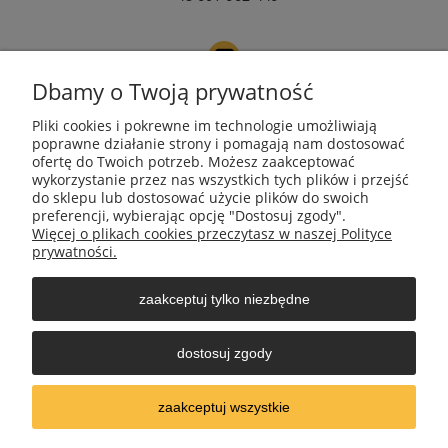
Dbamy o Twoją prywatność
NIP 9671272351
Pliki cookies i pokrewne im technologie umożliwiają
poprawne działanie strony i pomagają nam dostosować
ofertę do Twoich potrzeb. Możesz zaakceptować
wykorzystanie przez nas wszystkich tych plików i przejść
REGON 385490218
do sklepu lub dostosować użycie plików do swoich
preferencji, wybierając opcję "Dostosuj zgody".
Więcej o plikach cookies przeczytasz w naszej Polityce
Moje konto
prywatności.
zaakceptuj tylko niezbędne
Płatności i dostawa
dostosuj zgody
Informacje
zaakceptuj wszystkie