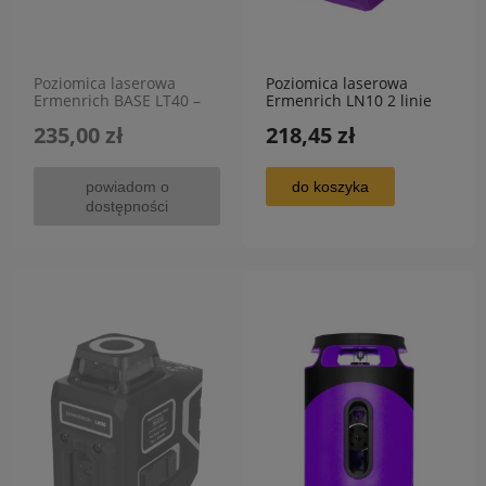
Poziomica laserowa
Poziomica laserowa
Ermenrich BASE LT40 –
Ermenrich LN10 2 linie
zielony laser, 30 m, IP54
do 30m
235,00 zł
218,45 zł
powiadom o
do koszyka
dostępności