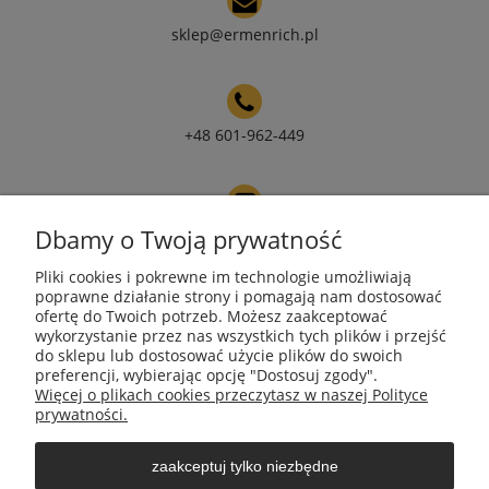
sklep@ermenrich.pl
+48 601-962-449
Dbamy o Twoją prywatność
NIP 9671272351
Pliki cookies i pokrewne im technologie umożliwiają
poprawne działanie strony i pomagają nam dostosować
ofertę do Twoich potrzeb. Możesz zaakceptować
wykorzystanie przez nas wszystkich tych plików i przejść
REGON 385490218
do sklepu lub dostosować użycie plików do swoich
preferencji, wybierając opcję "Dostosuj zgody".
Więcej o plikach cookies przeczytasz w naszej Polityce
Moje konto
prywatności.
zaakceptuj tylko niezbędne
Płatności i dostawa