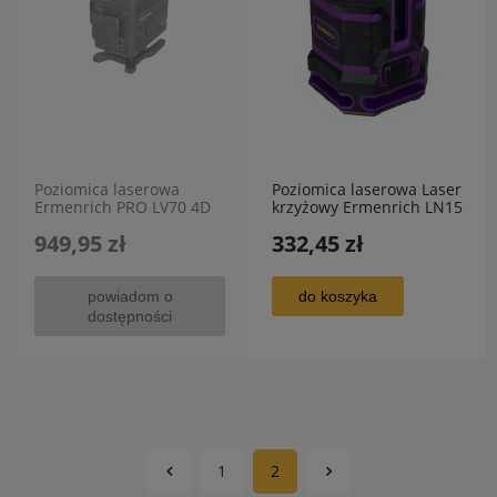
Poziomica laserowa
Poziomica laserowa Laser
Ermenrich PRO LV70 4D
krzyżowy Ermenrich LN15
16 linii zielony laser
5 linii do 30m
949,95 zł
332,45 zł
powiadom o
do koszyka
dostępności
1
2